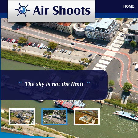
HOME
"
"
The sky is not the limit