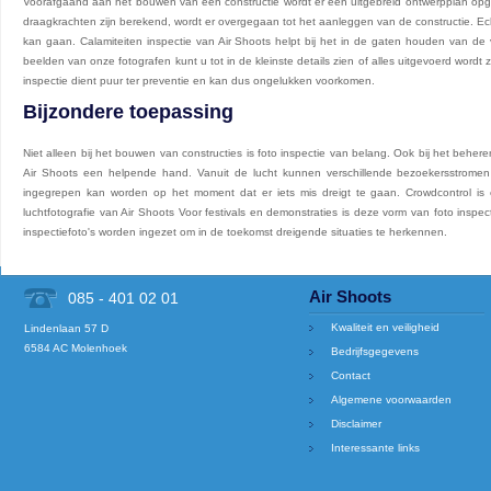
Voorafgaand aan het bouwen van een constructie wordt er een uitgebreid ontwerpplan opgest
draagkrachten zijn berekend, wordt er overgegaan tot het aanleggen van de constructie. Echt
kan gaan. Calamiteiten inspectie van Air Shoots helpt bij het in de gaten houden van de
beelden van onze fotografen kunt u tot in de kleinste details zien of alles uitgevoerd wordt 
inspectie dient puur ter preventie en kan dus ongelukken voorkomen.
Bijzondere toepassing
Niet alleen bij het bouwen van constructies is foto inspectie van belang. Ook bij het beher
Air Shoots een helpende hand. Vanuit de lucht kunnen verschillende bezoekersstrome
ingegrepen kan worden op het moment dat er iets mis dreigt te gaan. Crowdcontrol is 
luchtfotografie van Air Shoots Voor festivals en demonstraties is deze vorm van foto inspec
inspectiefoto's worden ingezet om in de toekomst dreigende situaties te herkennen.
Air Shoots
085 - 401 02 01
Kwaliteit en veiligheid
Lindenlaan 57 D
6584 AC Molenhoek
Bedrijfsgegevens
Contact
Algemene voorwaarden
Disclaimer
Interessante links