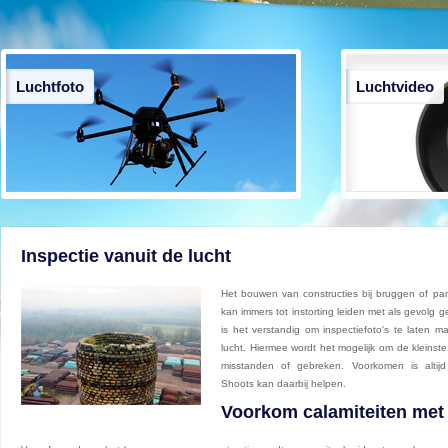
Luchtfoto
Luchtvideo
Inspectie vanuit de lucht
Het bouwen van constructies bij bruggen of pan
kan immers tot instorting leiden met als gevolg
is het verstandig om inspectiefoto's te laten m
lucht. Hiermee wordt het mogelijk om de kleinste
misstanden of gebreken. Voorkomen is altij
Shoots kan daarbij helpen.
Voorkom calamiteiten met 