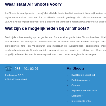
Waar staat Air Shoots voor?
Air Shoots is een dynamisch bedrijf dat altijd de beste kwaliteit nastreeft. Natuurlijk weten
registratie te maken, maar een foto of video is pas echt geslaagd als u als klant tevreden be
van Air Shoots Wij hebben voor elke gelegenheid uitstekend materiaal waardoor u Air Shoo
Wat zijn de mogelijkheden bij Air Shoots?
Dankzij de ruime ervaring op het gebied van foto- en videografie is Air Shoots inzetbaar bij
met luchtfoto- en videografie. Tevens beschikt Air Shoots over een nieuws helikopter zod
professionele foto- en videografen zijn inzetbaar bij evenementen, calamiteiten, i
mediagebeurtenis. Air Shoots nodigt u graag uit om een gratis en vrijblijvende offerte a
mogelijkheden en kunnen in samenspraak met u een perfecte registratie verzorgen.
Air Shoots
085 - 401 02 01
Kwaliteit en veiligheid
Lindenlaan 57 D
6584 AC Molenhoek
Bedrijfsgegevens
Contact
Algemene voorwaarden
Disclaimer
Interessante links