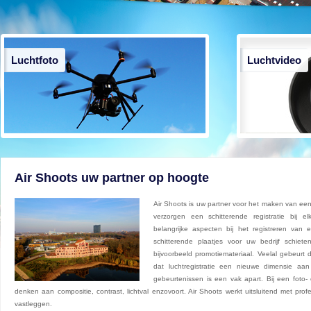
Luchtfoto
Luchtvideo
Air Shoots uw partner op hoogte
Air Shoots is uw partner voor het maken van een 
verzorgen een schitterende registratie bij e
belangrijke aspecten bij het registreren van
schitterende plaatjes voor uw bedrijf schie
bijvoorbeeld promotiemateriaal. Veelal gebeurt
dat luchtregistratie een nieuwe dimensie aan
gebeurtenissen is een vak apart. Bij een foto- o
denken aan compositie, contrast, lichtval enzovoort. Air Shoots werkt uitsluitend met pro
vastleggen.