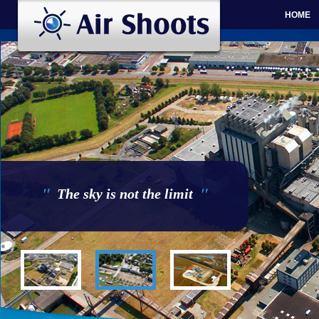
HOME
"
"
The sky is not the limit